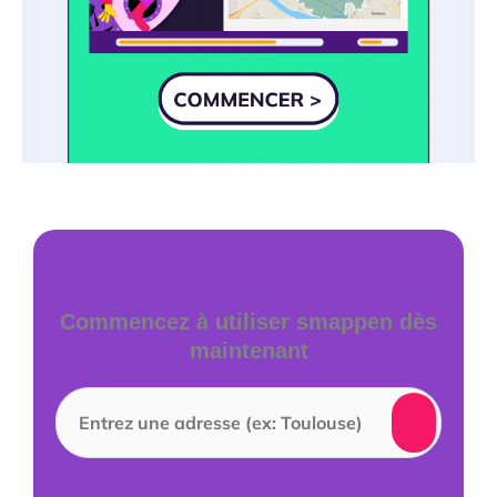
Commencez à utiliser smappen dès
maintenant