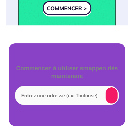
Commencez à utiliser smappen dès
maintenant