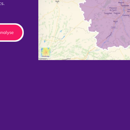
cs.
nalyse