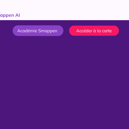
appen AI
Académie Smappen
Accéder à la carte