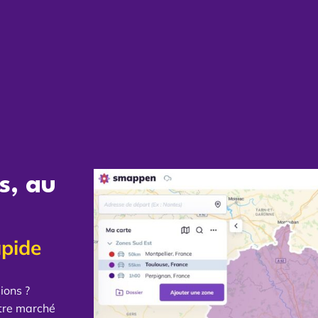
ns,
au
apide
ions ?
tre marché