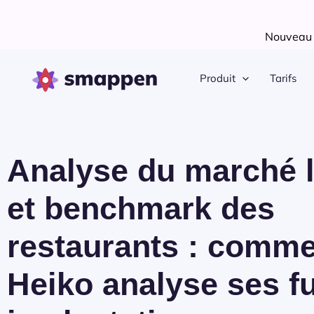
Aller
au
Nouveau !
contenu
Produit
Tarifs
Analyse du marché l
et benchmark des
restaurants : comm
Heiko analyse ses f