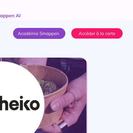
appen AI
Académie Smappen
Accéder à la carte