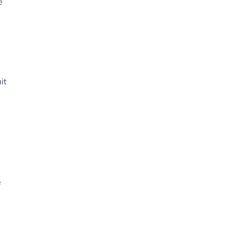
e
it
e