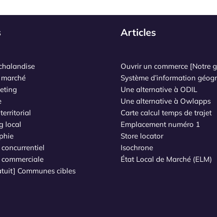
s
Articles
chalandise
Ouvrir un commerce [Notre g
 marché
Système d’information géog
eting
Une alternative à ODIL
e
Une alternative à Owlapps
erritorial
Carte calcul temps de trajet
g local
Emplacement numéro 1
phie
Store locator
concurrentiel
Isochrone
e commerciale
État Local de Marché (ELM)
ratuit] Communes cibles