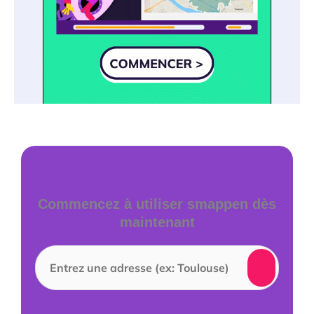
Commencez à utiliser smappen dès
maintenant