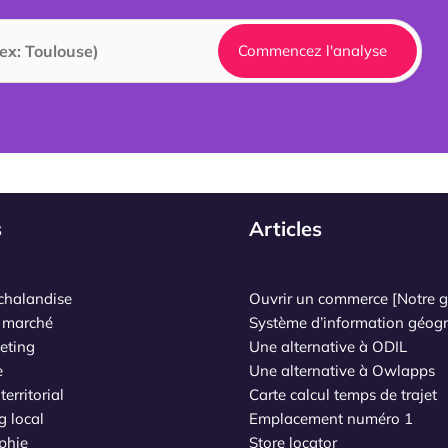
Commencez l'analyse
s
Articles
chalandise
Ouvrir un commerce [Notre g
 marché
Système d’information géog
eting
Une alternative à ODIL
e
Une alternative à Owlapps
erritorial
Carte calcul temps de trajet
g local
Emplacement numéro 1
phie
Store locator