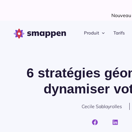
Aller
au
Nouveau !
contenu
Produit
Tarifs
6 stratégies géo
dynamiser vo
Cecile Sablayrolles