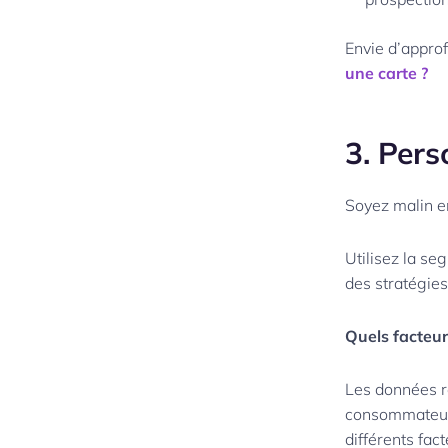
Envie d’approf
une carte ?
3. Pers
Soyez malin en
Utilisez la s
des stratégie
Quels facteu
Les données r
consommateurs
différents fac