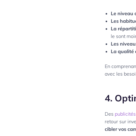
Le niveau d
Les habitu
La réparti
le sont moi
Les niveau
La qualité 
En comprenant 
avec les besoi
4. Opt
Des
publicité
retour sur inv
cibler vos c