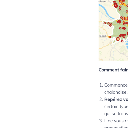
Comment fair
Commence
chalandise,
Repérez vo
certain typ
qui se trouv
Il ne vous 
prospectio