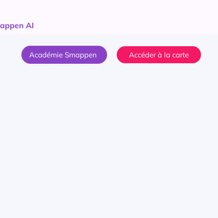
appen AI
Académie Smappen
Accéder à la carte