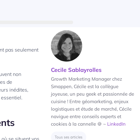
ont pas seulement
Cecile Sablayrolles
euvent non
Growth Marketing Manager chez
ues de
Smappen, Cécile est la collègue
urs inédites,
joyeuse, un peu geek et passionnée de
 essentiel.
cuisine ! Entre géomarketing, enjeux
logistiques et étude de marché, Cécile
navigue entre conseils experts et
ents
cookies à la cannelle 🍪 ~
LinkedIn
Tous ses articles
 où se situent vos