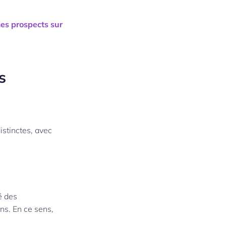
es prospects sur
s
istinctes, avec
é des
ns. En ce sens,