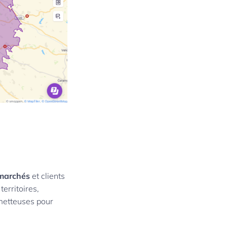
 marchés
et clients
erritoires,
ometteuses pour