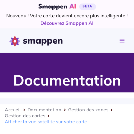
Aller
au
Nouveau ! Votre carte devient encore plus intelligente !
contenu
Découvrez Smappen AI
Documentation
Accueil
Documentation
Gestion des zones
Gestion des cartes
Afficher la vue satellite sur votre carte