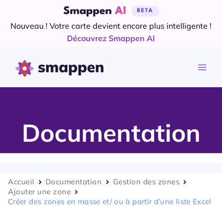
Aller
au
Nouveau ! Votre carte devient encore plus intelligente !
contenu
Découvrez Smappen AI
Documentation
Accueil
Documentation
Gestion des zones
Ajouter une zone
Créer des zones en masse et/ ou à partir d’une liste Excel