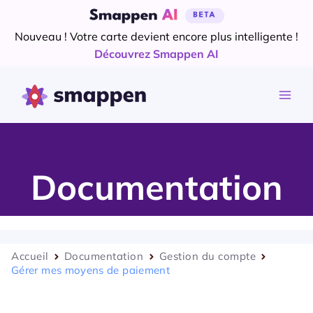
Aller
au
Nouveau ! Votre carte devient encore plus intelligente !
contenu
Découvrez Smappen AI
Documentation
Accueil
Documentation
Gestion du compte
Gérer mes moyens de paiement